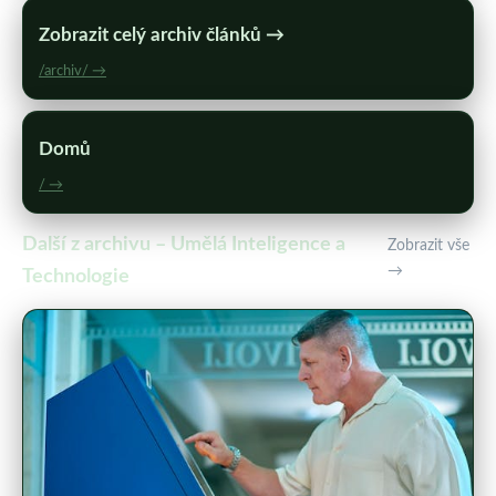
Zobrazit celý archiv článků →
/archiv/ →
Domů
/ →
Další z archivu – Umělá Inteligence a
Zobrazit vše
→
Technologie