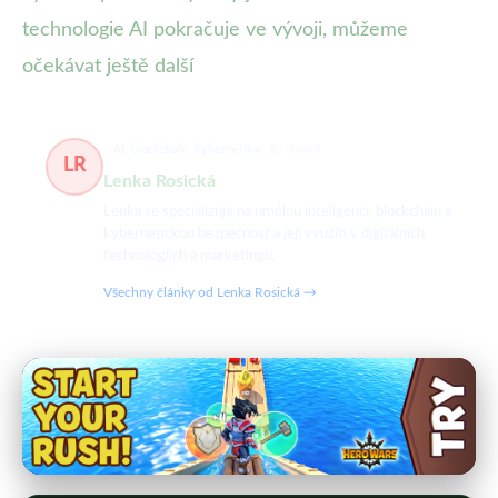
technologie AI pokračuje ve vývoji, můžeme
očekávat ještě další
AI, blockchain, kybernetika
83 článků
LR
Lenka Rosická
Lenka se specializuje na umělou inteligenci, blockchain a
kybernetickou bezpečnost a její využití v digitálních
technologiích a marketingu.
Všechny články od Lenka Rosická →