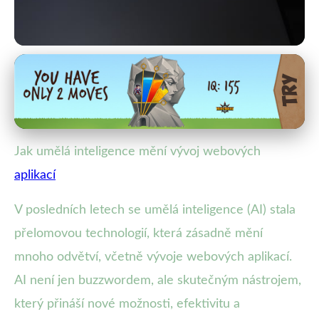
Umělá Inteligence a Technologie
AI v Praxi: Jak Proměňuje Vývoj
Webových Aplikací
Jak umělá inteligence mění vývoj webových
5. 2. 2026
· 4 min čtení · Autor: Lenka Rosická
aplikací
V posledních letech se umělá inteligence (AI) stala
přelomovou technologií, která zásadně mění
mnoho odvětví, včetně vývoje webových aplikací.
AI není jen buzzwordem, ale skutečným nástrojem,
který přináší nové možnosti, efektivitu a