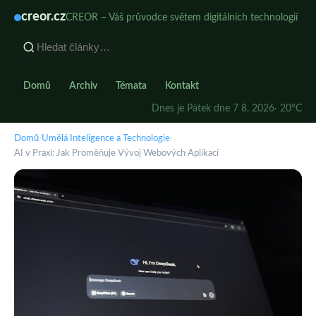
creor.cz
CREOR – Váš průvodce světem digitálních technologií
Domů
Archiv
Témata
Kontakt
Dnes je Pátek dne 7 8. 2026
· 20°C
Domů
›
Umělá Inteligence a Technologie
›
AI v Praxi: Jak Proměňuje Vývoj Webových Aplikací