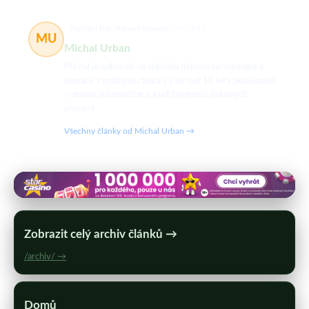
digitální tisk, tiskové inovace
69 článků
MU
Michal Urban
Michal je odborník na digitální tiskové technologie a
inovace v průmyslu tisku s více než 10 lety zkušeností
v oblasti automatizace a udržitelnosti tiskových
procesů.
Všechny články od Michal Urban →
Zobrazit celý archiv článků →
/archiv/ →
Domů