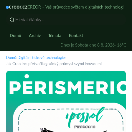
creor.cz
CREOR – Váš průvodce světem digitálních technologií
Domů
Archiv
Témata
Kontakt
Dnes je Sobota dne 8 8. 2026
· 16°C
Domů
›
Digitální tiskové technologie
›
Jak Creo Inc. přetvořila grafický průmysl svými inovacemi