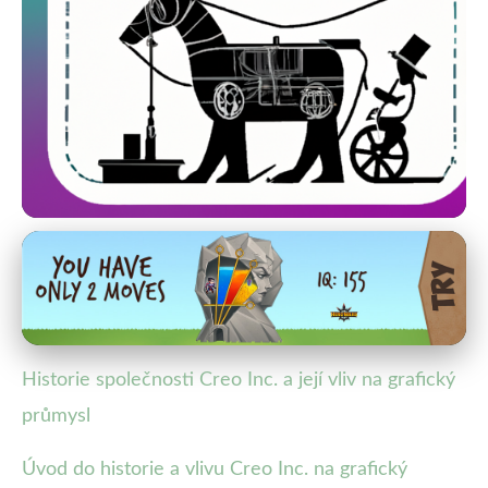
Digitální tiskové technologie
Jak Creo Inc. přetvořila grafický
průmysl svými inovacemi
Historie společnosti Creo Inc. a její vliv na grafický
29. 5. 2025
· 3 min čtení · Autor: Michal Urban
průmysl
Úvod do historie a vlivu Creo Inc. na grafický