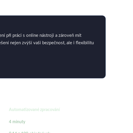
ní při práci s online nástroji a zároveň mít
í nejen zvýší vaši bezpečnost, ale i flexibilitu
Automatizované zpracování
4 minuty