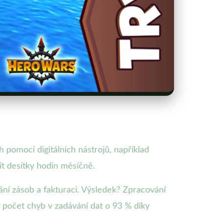
h pomocí digitálních nástrojů, například
t desítky hodin měsíčně.
ání zásob a fakturaci. Výsledek? Zpracování
l počet chyb v zadávání dat o 93 % díky