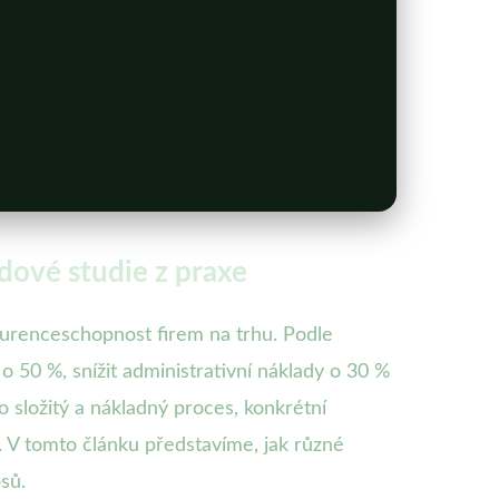
dové studie z praxe
kurenceschopnost firem na trhu. Podle
 50 %, snížit administrativní náklady o 30 %
 složitý a nákladný proces, konkrétní
. V tomto článku představíme, jak různé
sů.