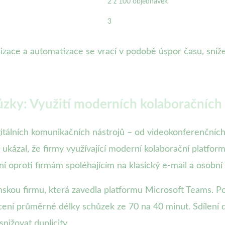
2 z 100 objednávek
3
italizace a automatizace se vrací v podobě úspor času, sní
ůzky: Využití moderních kolaboračních
tálních komunikačních nástrojů – od videokonferenčních
 ukázal, že firmy využívající moderní kolaborační platfor
 oproti firmám spoléhajícím na klasický e-mail a osobní
nskou firmu, která zavedla platformu Microsoft Teams. P
ácení průměrné délky schůzek ze 70 na 40 minut. Sdílení
nižovat duplicity.