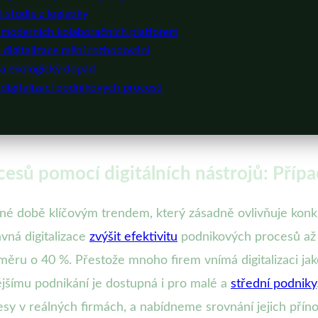
studie z logistiky
í moderních kolaboračních platforem
 digitalizace mění rozhodování
 a ekologický dopad
 digitalizaci podnikových procesů
esů pomocí digitálních nástrojů: Přípa
sné době klíčovým trendem, který zásadně ovlivňuje kon
ná digitalizace
zvýšit efektivitu
podnikových procesů až o
měru o 40 %. Přestože mnoho firem vnímá digitalizaci jako
ějšímu podnikání je dostupná i pro malé a
střední podniky
sy v reálných firmách, a nabídneme srovnání jejich příno