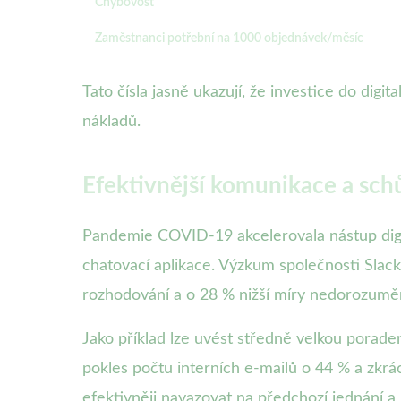
Chybovost
Zaměstnanci potřební na 1000 objednávek/měsíc
Tato čísla jasně ukazují, že investice do dig
nákladů.
Efektivnější komunikace a sch
Pandemie COVID-19 akcelerovala nástup digi
chatovací aplikace. Výzkum společnosti Slack
rozhodování a o 28 % nižší míry nedorozumění
Jako příklad lze uvést středně velkou porade
pokles počtu interních e-mailů o 44 % a zkr
efektivněji navazovat na předchozí jednání a s