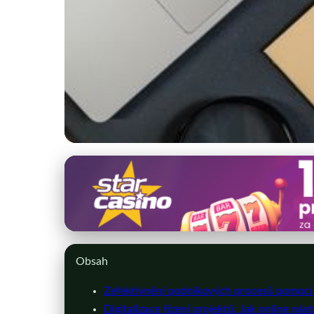
creor.cz
Jak Digitální Nástro
6. 7. 2026
· 8 min čtení · Autor: Adam Novotný
Obsah
Zefektivnění podnikových procesů pomocí d
Digitalizace řízení projektů: Jak online ná