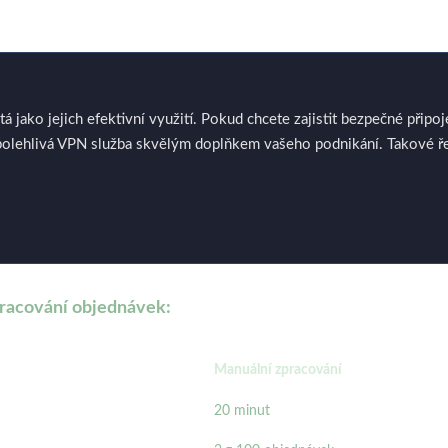
tá jako jejich efektivní využití. Pokud chcete zajistit bezpečné připoje
lehlivá VPN služba skvělým doplňkem vašeho podnikání. Takové řešen
racování objednávek:
Manuální zpracování
20 minut