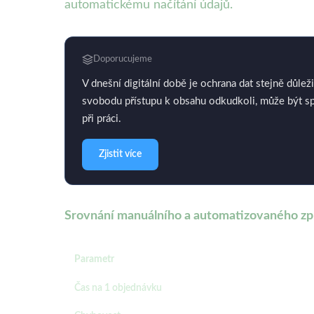
automatickému načítání údajů.
Doporucujeme
V dnešní digitální době je ochrana dat stejně důleži
svobodu přístupu k obsahu odkudkoli, může být spo
při práci.
Zjistit více
Srovnání manuálního a automatizovaného zp
Parametr
Čas na 1 objednávku