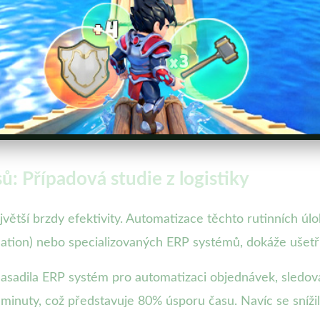
: Případová studie z logistiky
jvětší brzdy efektivity. Automatizace těchto rutinních úlo
tion) nebo specializovaných ERP systémů, dokáže ušetři
 nasadila ERP systém pro automatizaci objednávek, sledov
 minuty, což představuje 80% úsporu času. Navíc se sníži