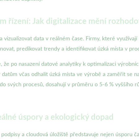
 řízení: Jak digitalizace mění rozhodo
 a vizualizovat data v reálném čase. Firmy, které využívaj
ovat, predikovat trendy a identifikovat úzká místa v pro
 že po nasazení datové analytiky k optimalizaci výrobníc
 datům včas odhalit úzká místa ve výrobě a zaměřit se na
 do svých procesů, dosahují v průměru o 5-6 % vyššího rů
eálné úspory a ekologický dopad
 podpisy a cloudová úložiště představuje nejen úsporu ča