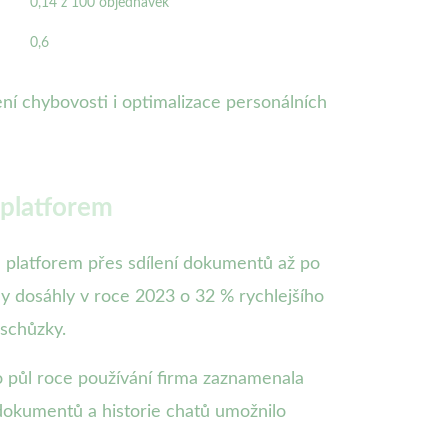
0,14 z 100 objednávek
0,6
žení chybovosti i optimalizace personálních
 platforem
 platforem přes sdílení dokumentů až po
my dosáhly v roce 2023 o 32 % rychlejšího
 schůzky.
o půl roce používání firma zaznamenala
 dokumentů a historie chatů umožnilo