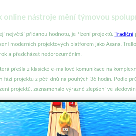
Jak online nástroje mění týmovou spolup
ejí největší přidanou hodnotu, je řízení projektů.
Tradiční
p
zení moderních projektových platforem jako Asana, Trel
krok a předcházet nedorozuměním.
terá přešla z klasické e-mailové komunikace na komplexní 
ch fází projektu z pěti dnů na pouhých 36 hodin. Podle p
ízení projektů, zaznamenalo výrazné zlepšení ve sledován