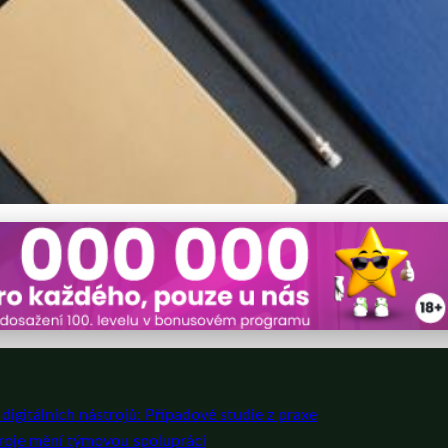
je Zvyšují Efektivitu Podni
igitálních nástrojů: Případové studie z praxe
stroje mění týmovou spolupráci