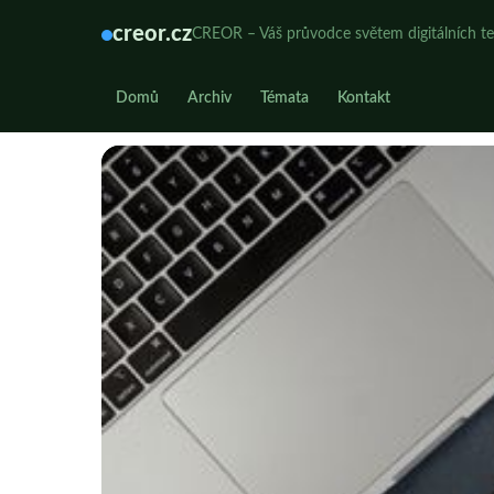
creor.cz
CREOR – Váš průvodce světem digitálních te
Domů
Archiv
Témata
Kontakt