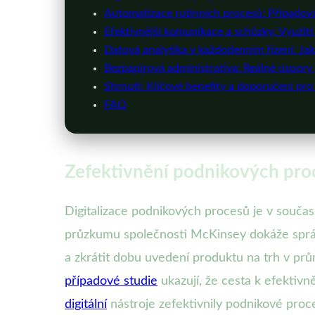
Automatizace rutinních procesů: Případová 
Efektivnější komunikace a schůzky: Využit
Datová analytika v každodenním řízení: Jak
Bezpapírová administrativa: Reálné úspory
Shrnutí: Klíčové benefity a doporučení pro
FAQ
Zefektivnění podnikových proc
Digitalizace podnikových procesů je v souča
průzkumu společnosti McKinsey dokáže správ
a zkrátit dobu uvedení produktu na trh v prů
případové studie
ukazují, že cesta k efektivn
digitální
nástroje zefektivnily podnikové proce