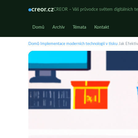
creor.cz
CREOR – Váš průvodce světem digitálních te
Domů
Archiv
Témata
Kontakt
Domů
›
Implementace moderních technologií v tisku
›
Jak Efekti