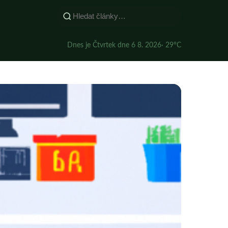
Dnes je Čtvrtek dne 6 8. 2026
· 29°C