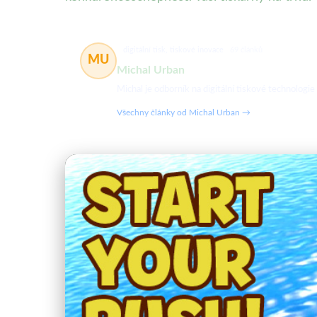
digitální tisk, tiskové inovace
69 článků
MU
Michal Urban
Michal je odborník na digitální tiskové technologie
Všechny články od Michal Urban →