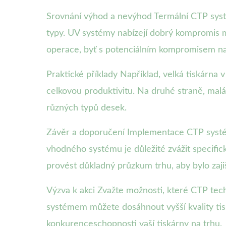
Srovnání výhod a nevýhod Termální CTP sys
typy. UV systémy nabízejí dobrý kompromis me
operace, byť s potenciálním kompromisem na 
Praktické příklady Například, velká tiskárna 
celkovou produktivitu. Na druhé straně, malá 
různých typů desek.
Závěr a doporučení Implementace CTP systému
vhodného systému je důležité zvážit specific
provést důkladný průzkum trhu, aby bylo zaj
Výzva k akci Zvažte možnosti, které CTP tech
systémem můžete dosáhnout vyšší kvality tisk
konkurenceschopnosti vaší tiskárny na trhu.