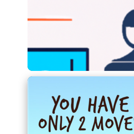
Implementace moderních technologií v tisku
Jak Efektivně Imple
29. 5. 2025
· 4 min čtení · Autor: Michal Urban