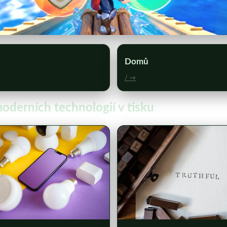
Domů
/ →
oderních technologií v tisku