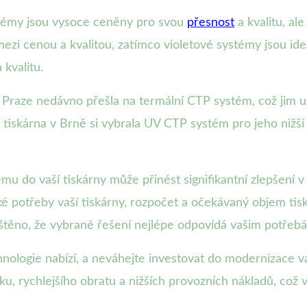
témy jsou vysoce ceněny pro svou
přesnost
a kvalitu, al
zi cenou a kvalitou, zatímco violetové systémy jsou ide
kvalitu.
v Praze nedávno přešla na termální CTP systém, což jim um
tiskárna v Brně si vybrala UV CTP systém pro jeho nižší p
 do vaší tiskárny může přinést signifikantní zlepšení 
ké potřeby vaší tiskárny, rozpočet a očekávaný objem tis
ištěno, že vybrané řešení nejlépe odpovídá vašim potřeb
nologie nabízí, a neváhejte investovat do modernizace va
u, rychlejšího obratu a nižších provozních nákladů, což 