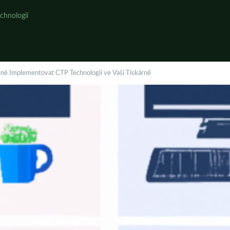
chnologií
vně Implementovat CTP Technologii ve Vaší Tiskárně