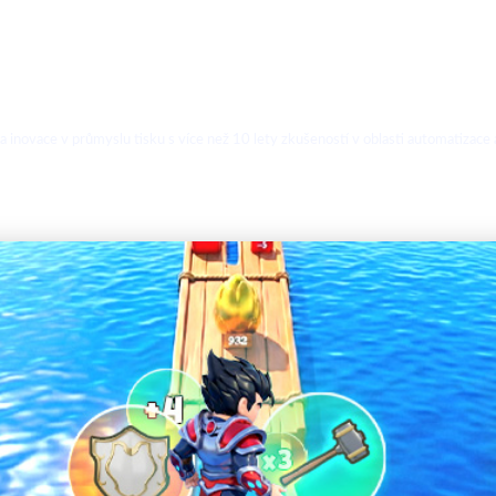
 a inovace v průmyslu tisku s více než 10 lety zkušeností v oblasti automatizace 