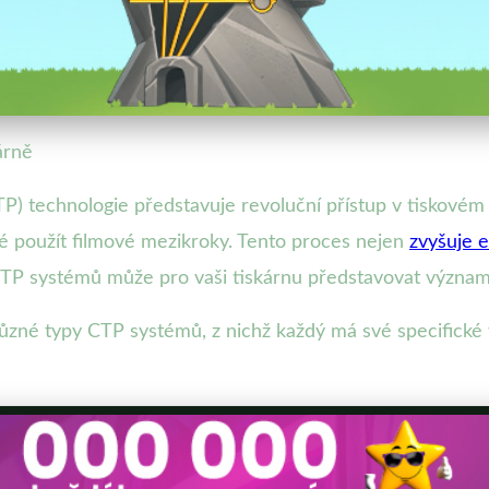
árně
 technologie představuje revoluční přístup v tiskovém 
né použít filmové mezikroky. Tento proces nejen
zvyšuje e
CTP systémů může pro vaši tiskárnu představovat význam
ůzné typy CTP systémů, z nichž každý má své specifické v