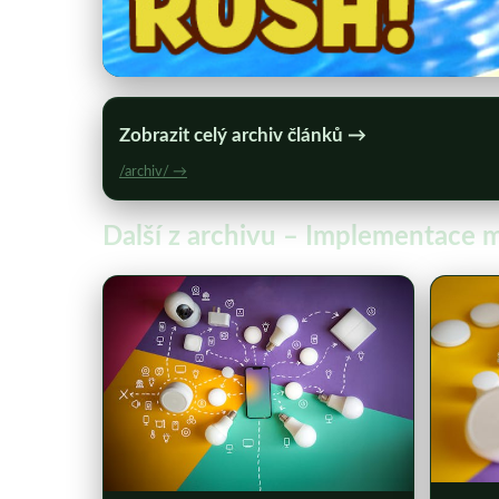
Zobrazit celý archiv článků →
/archiv/ →
Další z archivu – Implementace m