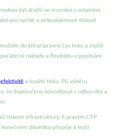
e mohou být dražší ve srovnání s ostatními
ální pro rychlé a velkoobjemové tiskové
ožnilo zkrátit přípravný čas tisku a zvýšit
očáteční náklady a flexibilitu v používání
v
efektivitě
a kvalitě tisku. Při výběru
ku. Je doporučeno konzultovat s odborníky a
ám.
ší tiskové infrastruktury. S pravým CTP
v konečném důsledku přispěje k lepší