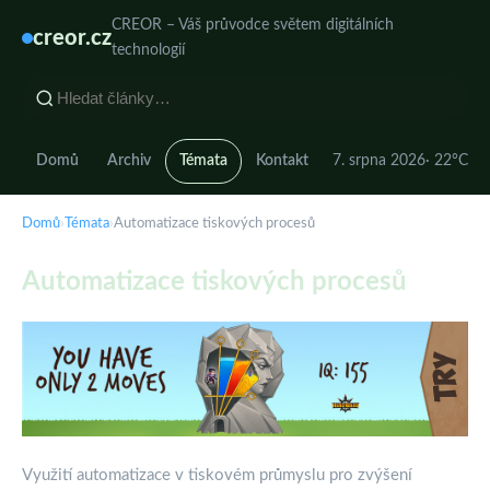
CREOR – Váš průvodce světem digitálních
creor.cz
technologií
Domů
Archiv
Témata
Kontakt
7. srpna 2026
· 22°C
Domů
›
Témata
›
Automatizace tiskových procesů
Automatizace tiskových procesů
Využití automatizace v tiskovém průmyslu pro zvýšení