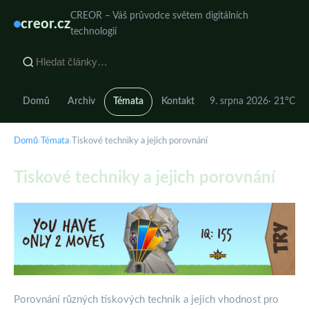
CREOR – Váš průvodce světem digitálních
creor.cz
technologií
Domů
Archiv
Témata
Kontakt
9. srpna 2026
· 21°C
Domů
›
Témata
›
Tiskové techniky a jejich porovnání
Tiskové techniky a jejich porovnání
Porovnání různých tiskových technik a jejich vhodnost pro