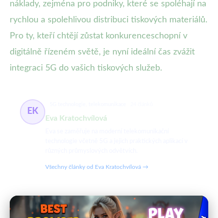
náklady, zejména pro podniky, které se spoléhají na
rychlou a spolehlivou distribuci tiskových materiálů.
Pro ty, kteří chtějí zůstat konkurenceschopní v
digitálně řízeném světě, je nyní ideální čas zvážit
integraci 5G do vašich tiskových služeb.
5G technologie, telekomunikace
24 článků
EK
Eva Kratochvílová
Eva se zaměřuje na moderní telekomunikační
technologie včetně 5G a jejich praktických aplikací v
různých průmyslových odvětvích.
Všechny články od Eva Kratochvílová →