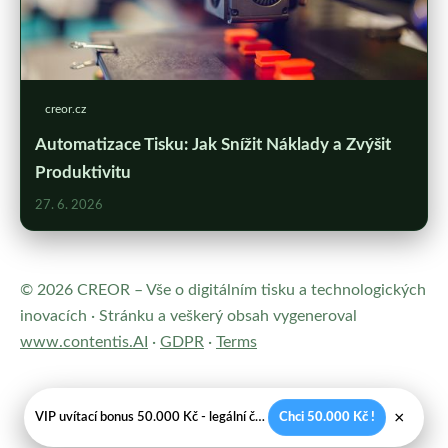
creor.cz
Automatizace Tisku: Jak Snížit Náklady a Zvýšit
Produktivitu
27. 6. 2026
© 2026 CREOR – Vše o digitálním tisku a technologických
inovacích · Stránku a veškerý obsah vygeneroval
www.contentis.AI
·
GDPR
·
Terms
×
VIP uvítací bonus 50.000 Kč - legální české kasíno
Chci 50.000 Kč !