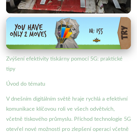
creor.cz
5G v tiskárnách: Jak zrychlit a
zefektivnit tisk?
Zvýšení efektivity tiskárny pomocí 5G: praktické
3. 9. 2025
· 4 min čtení · Autor: Eva Kratochvílová
tipy
Úvod do tématu
V dnešním digitálním světě hraje rychlá a efektivní
komunikace klíčovou roli ve všech odvětvích,
včetně tiskového průmyslu. Příchod technologie 5G
otevřel nové možnosti pro zlepšení operací včetně