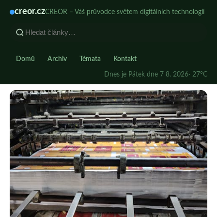
creor.cz
CREOR – Váš průvodce světem digitálních technologií
Domů
Archiv
Témata
Kontakt
Dnes je Pátek dne 7 8. 2026
· 27°C