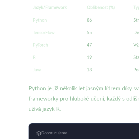
Jazyk/Framework
Oblíbenost (%)
Ty
Python
86
St
TensorFlow
55
De
PyTorch
47
Vý
R
19
Sta
Java
13
Po
Python je již několik let jasným lídrem díky
frameworky pro hluboké učení, každý s odlišn
užívá jazyk R.
Doporucujeme