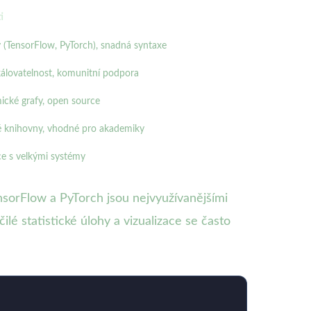
i
 (TensorFlow, PyTorch), snadná syntaxe
álovatelnost, komunitní podpora
mické grafy, open source
ké knihovny, vhodné pro akademiky
ace s velkými systémy
nsorFlow a PyTorch jsou nejvyužívanějšími
é statistické úlohy a vizualizace se často