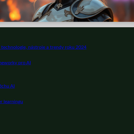
é technologie, nástroje a trendy roku 2024
meworky pro AI
ěchu AI
r learningu