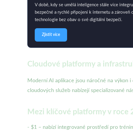
V době, kdy se umělá inteligence stále více integru
bezpečné a rychlé připojení k internetu a zároveň 
technologie bez obav o své digitální bezpečí.
Zjistit více
Cloudové platformy a infrastru
Moderní AI aplikace jsou náročné na výkon i 
cloudových služeb nabízejí specializované ná
Mezi klíčové platformy v roce 
- $1 – nabízí integrované prostředí pro tré