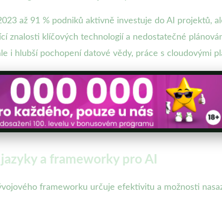
023 až 91 % podniků aktivně investuje do AI projektů, a
í znalosti klíčových technologií a nedostatečné plánován
ale i hlubší pochopení datové vědy, práce s cloudovými 
jazyky a frameworky pro AI
ojového frameworku určuje efektivitu a možnosti nasaze