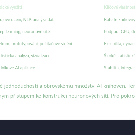
pické využití
Klíčové vlastnost
rojové učení, NLP, analýza dat
Bohaté knihovny
ep learning, neuronové sítě
Podpora GPU, šk
zkum, prototypování, počítačové vidění
Flexibilita, dyna
tistická analýza, vizualizace
Široké statistic
dnikové AI aplikace
Stabilita, integr
 své jednoduchosti a obrovskému množství AI knihoven. Te
ým přístupem ke konstrukci neuronových sítí. Pro pokročil