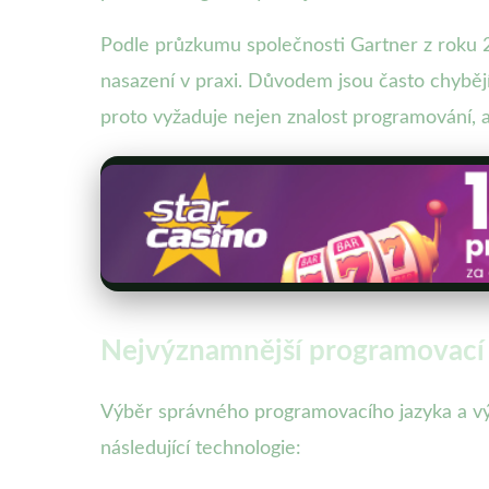
Podle průzkumu společnosti Gartner z roku 2
nasazení v praxi. Důvodem jsou často chybějíc
proto vyžaduje nejen znalost programování, 
Nejvýznamnější programovací 
Výběr správného programovacího jazyka a výv
následující technologie: