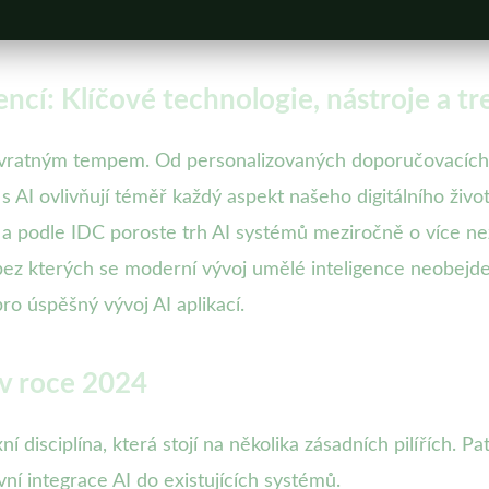
gencí: Klíčové technologie, nástroje a 
vratným tempem. Od personalizovaných doporučovacích sy
s AI ovlivňují téměř každý aspekt našeho digitálního živo
 a podle IDC poroste trh AI systémů meziročně o více ne
 bez kterých se moderní vývoj umělé inteligence neobejd
ro úspěšný vývoj AI aplikací.
í v roce 2024
í disciplína, která stojí na několika zásadních pilířích. Pa
vní integrace AI do existujících systémů.