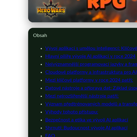
Obsah
Vývoj aplikací s umělou inteligencí: Klíčov
Hlavní pilíře vývoje AI aplikací v roce 2024
Nejvýznamnější programovací jazyky a fra
Cloudové platformy a infrastruktura pro AI
Mezi klíčové platformy v roce 2024 patří:
Datové nástroje a příprava dat: Základ úsp
Mezi nejrozšířenější nástroje patří:
Význam předtrénovaných modelů a transfe
Výhody tohoto přístupu:
Bezpečnost a etika ve vývoji AI aplikací
Shrnutí: Budoucnost vývoje AI aplikací
FAQ