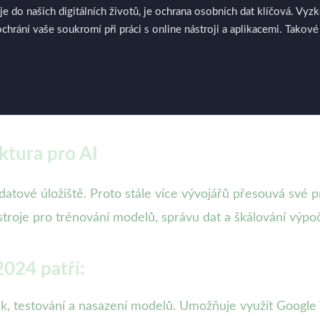
je do našich digitálních životů, je ochrana osobních dat klíčová. Vyzk
ochrání vaše soukromí při práci s online nástroji a aplikacemi. Tako
ktura pro AI
datové úložiště. Proto stále více vývojářů přesouvá své p
stroje pro trénování modelů, správu dat a škálování výpoč
2024 patří:
nink, testování a nasazení modelů. Umožňuje využít Googl