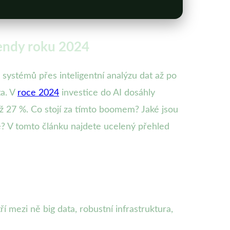
trendy roku 2024
stémů přes inteligentní analýzu dat až po
ta. V
roce 2024
investice do AI dosáhly
ž 27 %. Co stojí za tímto boomem? Jaké jsou
e? V tomto článku najdete ucelený přehled
tří mezi ně big data, robustní infrastruktura,