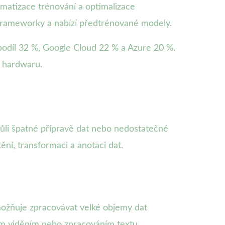
omatizace trénování a optimalizace
 frameworky a nabízí předtrénované modely.
podíl 32 %, Google Cloud 22 % a Azure 20 %.
u hardwaru.
vůli špatné přípravě dat nebo nedostatečné
ění, transformaci a anotaci dat.
 umožňuje zpracovávat velké objemy dat
vým viděním nebo zpracováním textu.