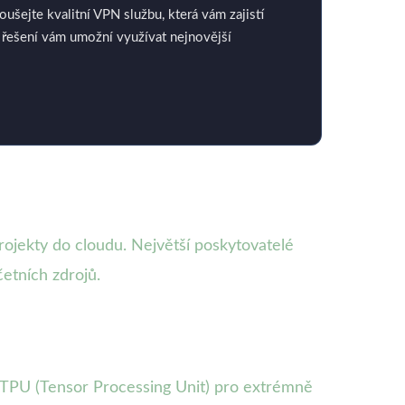
oušejte kvalitní VPN službu, která vám zajistí
vé řešení vám umožní využívat nejnovější
rojekty do cloudu. Největší poskytovatelé
etních zdrojů.
e TPU (Tensor Processing Unit) pro extrémně