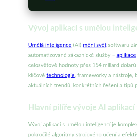
Vývoj aplikací s umělou inteli
Umělá inteligence
(AI)
mění svět
softwaru zá
automatizované zákaznické služby –
aplikace
celosvětově hodnoty přes 154 miliard dolarů
klíčové
technologie
, frameworky a nástroje,
aktuálních trendů, konkrétních řešení a tipů p
Hlavní pilíře vývoje AI aplikac
Vývoj aplikací s umělou inteligencí je komplexn
pokročilé algoritmy strojového učení a efekti