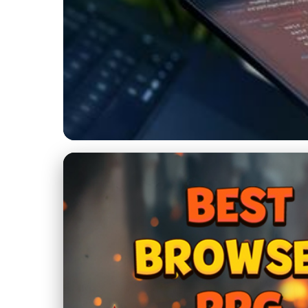
creor.cz
AI v roce 2024: Tech
25. 6. 2026
· 9 min čtení · Autor: Lenka Rosická