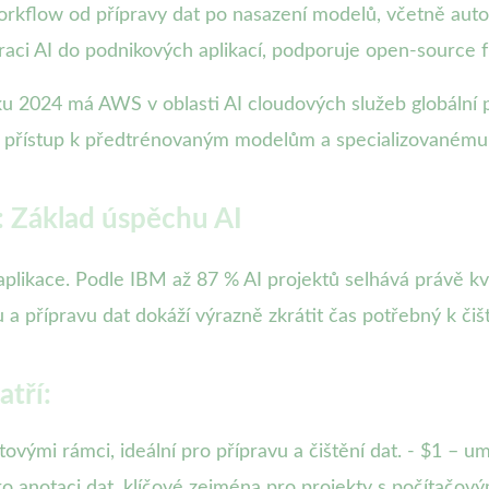
workflow od přípravy dat po nasazení modelů, včetně aut
raci AI do podnikových aplikací, podporuje open-source
ku 2024 má AWS v oblasti AI cloudových služeb globální 
e i přístup k předtrénovaným modelům a specializovaném
: Základ úspěchu AI
 aplikace. Podle IBM až 87 % AI projektů selhává právě k
 a přípravu dat dokáží výrazně zkrátit čas potřebný k čišt
atří:
tovými rámci, ideální pro přípravu a čištění dat. - $1 –
pro anotaci dat, klíčové zejména pro projekty s počítačo