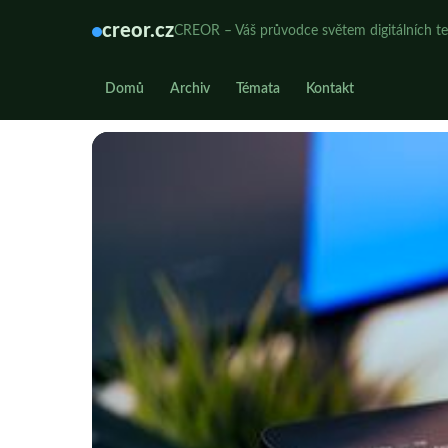
creor.cz
CREOR – Váš průvodce světem digitálních te
Domů
Archiv
Témata
Kontakt