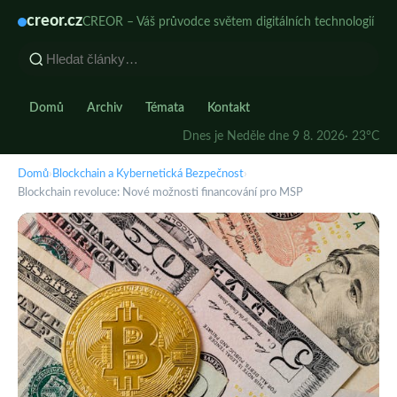
creor.cz
CREOR – Váš průvodce světem digitálních technologií
Domů
Archiv
Témata
Kontakt
Dnes je Neděle dne 9 8. 2026
· 23°C
Domů
›
Blockchain a Kybernetická Bezpečnost
›
Blockchain revoluce: Nové možnosti financování pro MSP