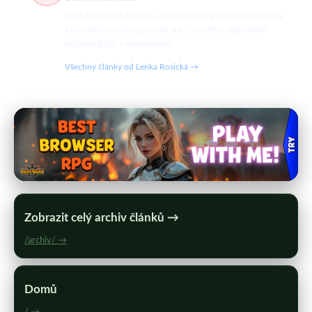
Lenka se specializuje na umělou inteligenci, blockchain a
kybernetickou bezpečnost a její využití v digitálních
technologiích a marketingu.
Všechny články od Lenka Rosická →
Zobrazit celý archiv článků →
/archiv/ →
Domů