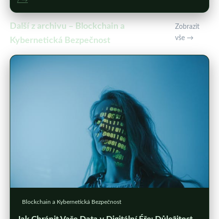
/ →
Další z archivu – Blockchain a
Zobrazit
vše →
Kybernetická Bezpečnost
Blockchain a Kybernetická Bezpečnost