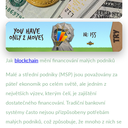
Blockchain a Kybernetická Bezpečnost
Blockchain revoluce: Nové
možnosti financování pro MSP
Jak
blockchain
mění financování malých podniků
16. 2. 2026
· 4 min čtení · Autor: Lenka Rosická
Malé a střední podniky (MSP) jsou považovány za
páteř ekonomik po celém světě, ale jedním z
největších výzev, kterým čelí, je zajištění
dostatečného financování. Tradiční bankovní
systémy často nejsou přizpůsobeny potřebám
malých podniků, což způsobuje, že mnoho z nich se