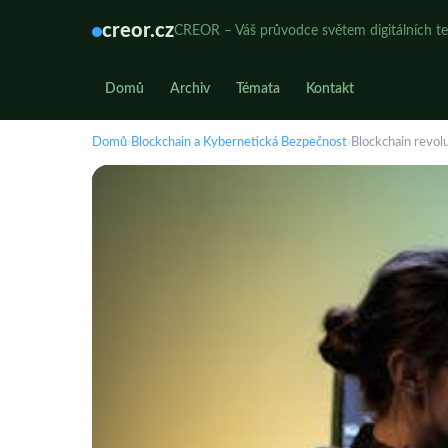
creor.cz
CREOR – Váš průvodce světem digitálních te
Domů
Archiv
Témata
Kontakt
Domů
›
Blockchain a Kybernetická Bezpečnost
›
Blockchain revolu