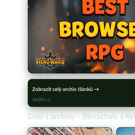
Zobrazit celý archiv článků →
/archiv/ →
Další z archivu – Blockchain a K