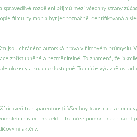
 a spravedlivé rozdělení příjmů mezi všechny strany zúča
 kopie filmu by mohla být jednoznačně identifikovaná a sl
ým jsou chráněna autorská práva v filmovém průmyslu. V
ce zpřístupněné a nezměnitelné. To znamená, že jakmile 
rvale uloženy a snadno dostupné. To může výrazně usnadn
šší úroveň transparentnosti. Všechny transakce a smlouv
mpletní historii projektu. To může pomoci předcházet
klíčovými aktéry.