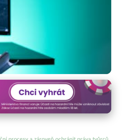
ak to funguje?
ční procesy a zároveň ochránit práva tvůrců,