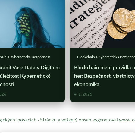
hain a Kybernetická Bezpečnost
Blockchain a Kybernetická Bezpečno
ránit Vaše Data v Digitální
Blockchain mění pravidla o
ůležitost Kybernetické
her: Bezpečnost, vlastnictv
čnosti
ekonomika
2026
4. 1. 2026
gických inovacích · Stránku a veškerý obsah vygeneroval
www.co