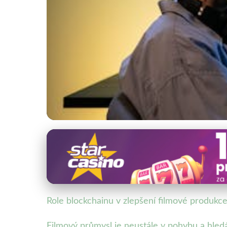
Blockchain a Kybernetická Bezpečnost
Blockchain revolucio
10. 1. 2026
· 4 min čtení · Autor: Lenka Rosická
Role blockchainu v zlepšení filmové produkc
Filmový průmysl je neustále v pohybu a hledá