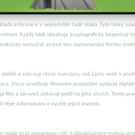
ukládá informace v nepřetržité řadě bloků. Tyto bloky js
arentnost. Každý blok obsahuje kryptograficky bezpečný h
je prakticky nemožné změnit bez zaznamenání těchto změn 
 složité a zahrnují různé investory, což často vede k p
izace, která umožňuje filmovým projektům vydávat digitální
 film a zároveň získávají podíl na jeho ziscích. Tento proc
 lépe informováni o využití jejich investic.
chain může hrát významnou roli. S blockchainem mohou prod