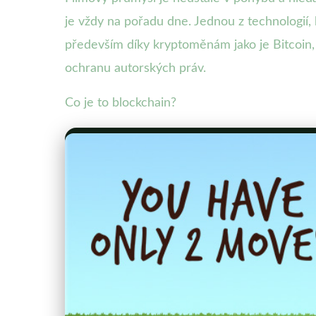
je vždy na pořadu dne. Jednou z technologií, 
především díky kryptoměnám jako je Bitcoin, 
ochranu autorských práv.
Co je to blockchain?