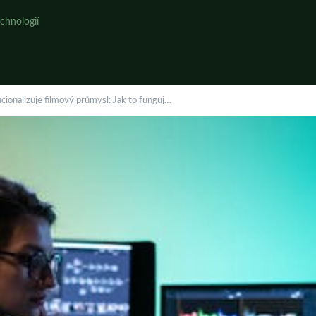
chnologií
cionalizuje filmový průmysl: Jak to funguj…