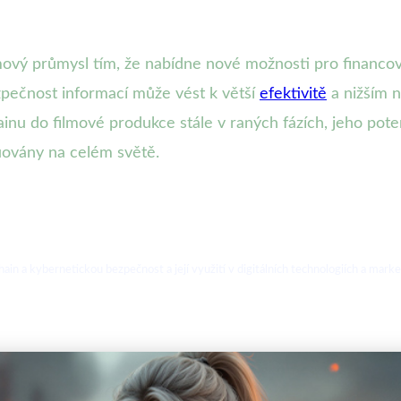
mový průmysl tím, že nabídne nové možnosti pro financová
zpečnost informací může vést k větší
efektivitě
a nižším n
ainu do filmové produkce stále v raných fázích, jeho pote
buovány na celém světě.
hain a kybernetickou bezpečnost a její využití v digitálních technologiích a marke