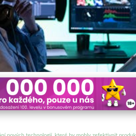
nalizuje filmový průmysl: J
e
ní nových technologií, které by mohly zefektivnit produk