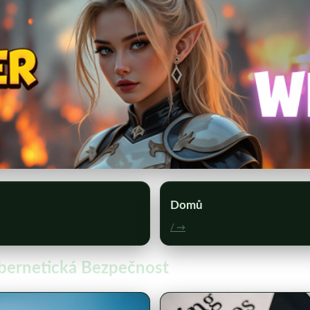
Domů
/ →
ybernetická Bezpečnost