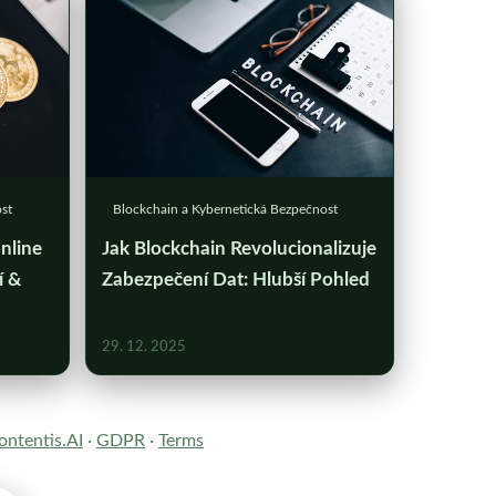
st
Blockchain a Kybernetická Bezpečnost
nline
Jak Blockchain Revolucionalizuje
í &
Zabezpečení Dat: Hlubší Pohled
29. 12. 2025
ntentis.AI
·
GDPR
·
Terms