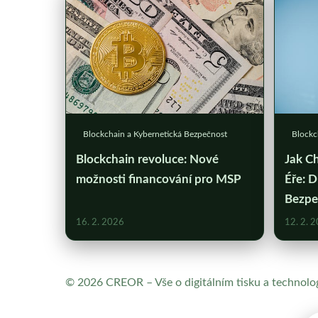
Blockchain a Kybernetická Bezpečnost
Blockc
Blockchain revoluce: Nové
Jak Ch
možnosti financování pro MSP
Éře: D
Bezpe
16. 2. 2026
12. 2. 
© 2026 CREOR – Vše o digitálním tisku a technolo