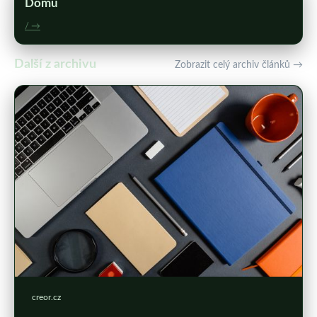
Domů
/ →
Další z archivu
Zobrazit celý archiv článků →
creor.cz