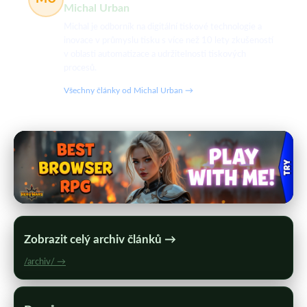
Michal Urban
Michal je odborník na digitální tiskové technologie a
inovace v průmyslu tisku s více než 10 lety zkušeností
v oblasti automatizace a udržitelnosti tiskových
procesů.
Všechny články od Michal Urban →
Zobrazit celý archiv článků →
/archiv/ →