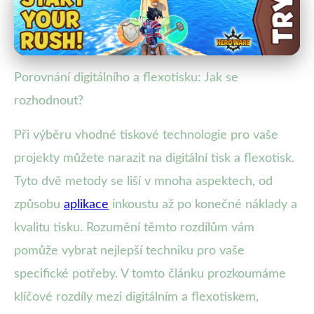
Digitální vs. Flexotisk: Která
Metoda Je Pro Vás Lepší?
Porovnání digitálního a flexotisku: Jak se
7. 8. 2025
· 4 min čtení · Autor: Michal Urban
rozhodnout?
Při výběru vhodné tiskové technologie pro vaše
projekty můžete narazit na digitální tisk a flexotisk.
Tyto dvě metody se liší v mnoha aspektech, od
způsobu
aplikace
inkoustu až po konečné náklady a
kvalitu tisku. Rozumění těmto rozdílům vám
pomůže vybrat nejlepší techniku pro vaše
specifické potřeby. V tomto článku prozkoumáme
klíčové rozdíly mezi digitálním a flexotiskem,