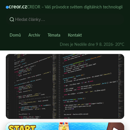
creor.cz
CREOR – Váš průvodce světem digitálních technologií
Domů
Archiv
Témata
Kontakt
Dnes je Neděle dne 9 8. 2026
· 20°C
creor.cz