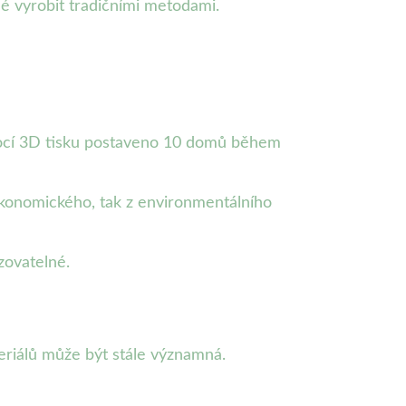
né vyrobit tradičními metodami.
pomocí 3D tisku postaveno 10 domů během
ekonomického, tak z environmentálního
zovatelné.
teriálů může být stále významná.