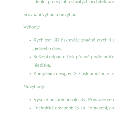
ideální pro výrobu složitých architekto
Srovnání výhod a nevýhod
Výhody:
Rychlost: 3D tisk může značně zrychlit
jediného dne.
Snížení odpadu: Tisk přesně podle potř
hlediska.
Komplexní designy: 3D tisk umožňuje real
Nevýhody:
Vysoké počáteční náklady: Přestože se n
Technická omezení: Existují omezení, co s