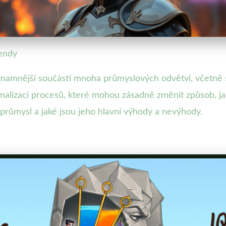
rendy
ýznamnější součástí mnoha průmyslových odvětví, včetně s
timalizaci procesů, které mohou zásadně změnit způsob, 
průmysl a jaké jsou jeho hlavní výhody a nevýhody.