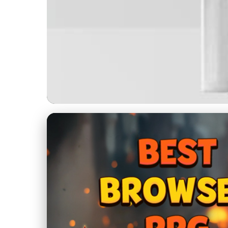
creor.cz
Jak 3D Tisk Přetváří
12. 8. 2025
· 4 min čtení · Autor: Lenka Rosická