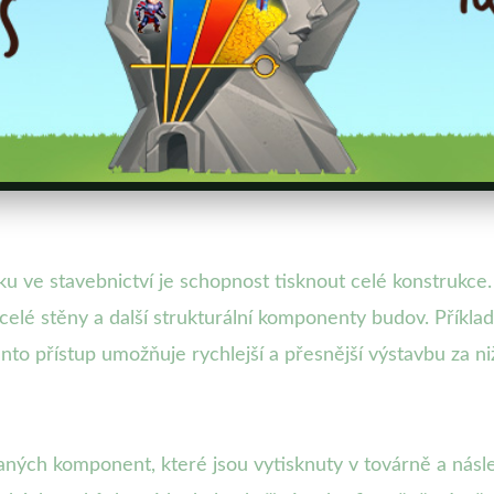
ku ve stavebnictví je schopnost tisknout celé konstrukce
u celé stěny a další strukturální komponenty budov. Přík
to přístup umožňuje rychlejší a přesnější výstavbu za niž
ných komponent, které jsou vytisknuty v továrně a násle