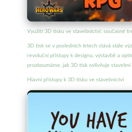
Využití 3D tisku ve stavebnictví: současné t
3D tisk se v posledních letech stává stále v
revoluční přístupy k designu, výstavbě a op
prozkoumáme, jak 3D tisk ovlivňuje stavební 
Hlavní přístupy k 3D tisku ve stavebnictví