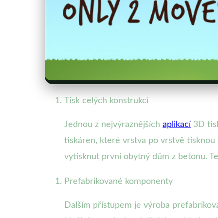
Tisk celých konstrukcí
Jednou z nejvýraznějších
aplikací
3D tis
tiskáren, které vrstva po vrstvě tiskno
vytisknut první obytný dům z betonu. Ten
Prefabrikované komponenty
Dalším přístupem je výroba prefabrikova