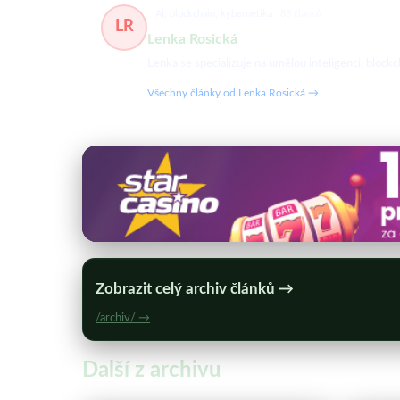
AI, blockchain, kybernetika
83 článků
LR
Lenka Rosická
Lenka se specializuje na umělou inteligenci, blockc
Všechny články od Lenka Rosická →
Zobrazit celý archiv článků →
/archiv/ →
Další z archivu