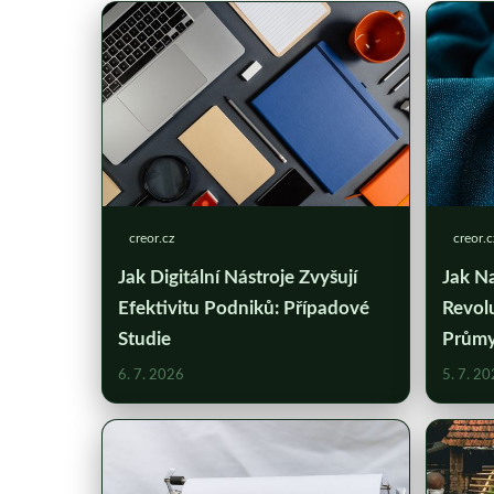
creor.cz
creor.c
Jak Digitální Nástroje Zvyšují
Jak N
Efektivitu Podniků: Případové
Revolu
Studie
Průmys
6. 7. 2026
5. 7. 2