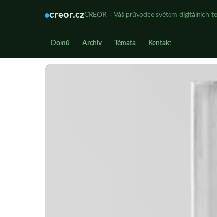
creor.cz
CREOR – Váš průvodce světem digitálních te
Domů
Archiv
Témata
Kontakt