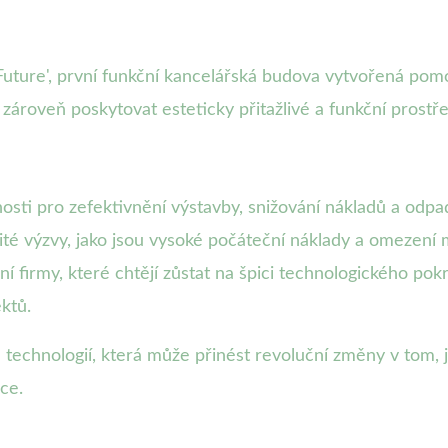
Future', první funkční kancelářská budova vytvořená pom
ároveň poskytovat esteticky přitažlivé a funkční prostře
osti pro zefektivnění výstavby, snižování nákladů a odp
té výzvy, jako jsou vysoké počáteční náklady a omezení mat
ní firmy, které chtějí zůstat na špici technologického pok
ektů.
 technologií, která může přinést revoluční změny v tom,
ice.