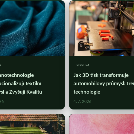
z
creor.cz
anotechnologie
Jak 3D tisk transformuje
cionalizují Textilní
automobilový průmysl: Tre
l a Zvyšují Kvalitu
technologie
026
4. 7. 2026