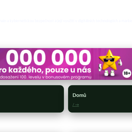
hain a kybernetickou bezpečnost a její využití v digitálních technologiích a marke
Domů
/ →