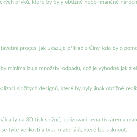
nických prvků, které by byly obtížné nebo finančně nároč
 stavební proces, jak ukazuje příklad z Číny, kde bylo 
eby minimalizuje množství odpadu, což je výhodné jak z 
izaci složitých designů, které by byly jinak obtížně reali
áklady na 3D tisk snižují, pořizovací cena tiskáren a ma
e týče velikosti a typu materiálů, které lze tisknout.