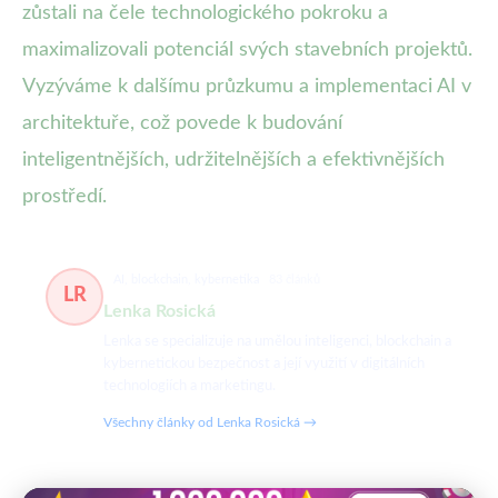
zůstali na čele technologického pokroku a
maximalizovali potenciál svých stavebních projektů.
Vyzýváme k dalšímu průzkumu a implementaci AI v
architektuře, což povede k budování
inteligentnějších, udržitelnějších a efektivnějších
prostředí.
AI, blockchain, kybernetika
83 článků
LR
Lenka Rosická
Lenka se specializuje na umělou inteligenci, blockchain a
kybernetickou bezpečnost a její využití v digitálních
technologiích a marketingu.
Všechny články od Lenka Rosická →