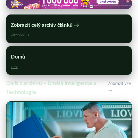
Zobrazit celý archiv článků →
/archiv/ →
Domů
/ →
Další z archivu – Umělá Inteligence a
Zobrazit vše
→
Technologie