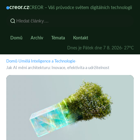
creor.cz
CREOR – Váš průvodce světem digitálních technologií
Domů
Archiv
Témata
Kontakt
Dnes je Pátek dne 7 8. 2026
· 27°C
Domů
›
Umělá Inteligence a Technologie
›
Jak AI mění architekturu: Inovace, efektivita a udržitelnost