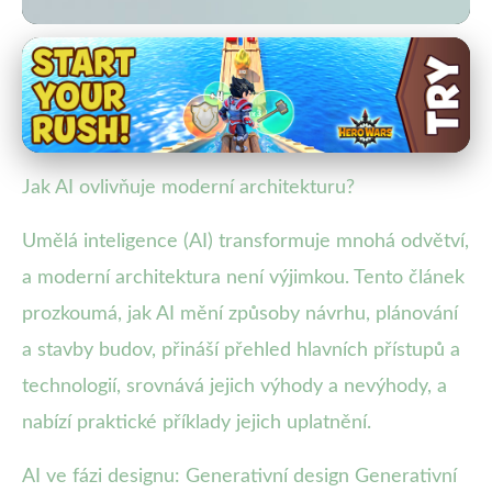
Umělá Inteligence a Technologie
Jak AI mění architekturu: Inovace,
efektivita a udržitelnost
Jak AI ovlivňuje moderní architekturu?
28. 10. 2025
· 4 min čtení · Autor: Lenka Rosická
Umělá inteligence (AI) transformuje mnohá odvětví,
a moderní architektura není výjimkou. Tento článek
prozkoumá, jak AI mění způsoby návrhu, plánování
a stavby budov, přináší přehled hlavních přístupů a
technologií, srovnává jejich výhody a nevýhody, a
nabízí praktické příklady jejich uplatnění.
AI ve fázi designu: Generativní design Generativní