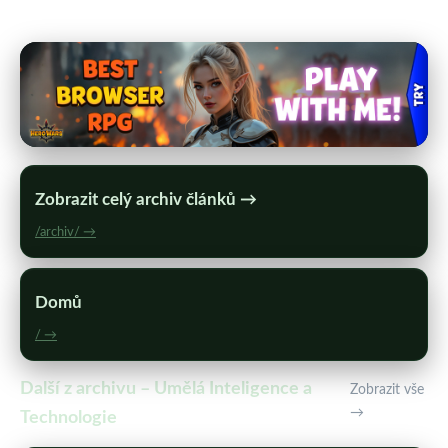
Zobrazit celý archiv článků →
/archiv/ →
Domů
/ →
Další z archivu – Umělá Inteligence a
Zobrazit vše
→
Technologie