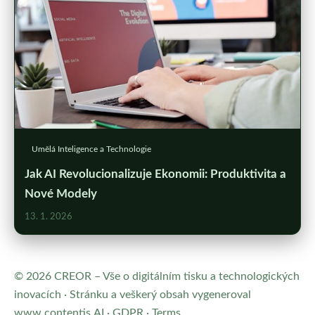
Umělá Inteligence a Technologie
Jak AI Revolucionalizuje Ekonomii: Produktivita a
Nové Modely
13. 1. 2026
© 2026 CREOR – Vše o digitálním tisku a technologických
inovacích · Stránku a veškerý obsah vygeneroval
www.contentis.AI
·
GDPR
·
Terms