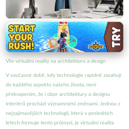
Umělá Inteligence a Technologie
Jak Virtuální Realita Přetváří
Architekturu a Design
Vliv virtuální reality na architekturu a design
3. 2. 2026
· 4 min čtení · Autor: Lenka Rosická
V současné době, kdy technologie rapidně zasahují
do každého aspektu našeho života, není
překvapením, že i obor architektury a designu
interiérů prochází významnými změnami. Jednou z
nejzajímavějších technologií, která v posledních
letech formuje tento průmysl, je virtuální realita