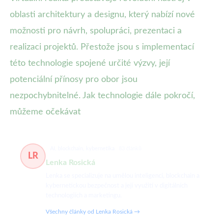
oblasti architektury a designu, který nabízí nové
možnosti pro návrh, spolupráci, prezentaci a
realizaci projektů. Přestože jsou s implementací
této technologie spojené určité výzvy, její
potenciální přínosy pro obor jsou
nezpochybnitelné. Jak technologie dále pokročí,
můžeme očekávat
AI, blockchain, kybernetika
83 článků
LR
Lenka Rosická
Lenka se specializuje na umělou inteligenci, blockchain a
kybernetickou bezpečnost a její využití v digitálních
technologiích a marketingu.
Všechny články od Lenka Rosická →