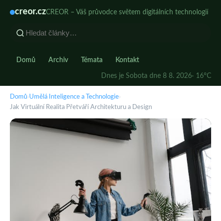
creor.cz
CREOR – Váš průvodce světem digitálních technologií
Domů
Archiv
Témata
Kontakt
Dnes je Sobota dne 8 8. 2026
· 16°C
Domů
›
Umělá Inteligence a Technologie
›
Jak Virtuální Realita Přetváří Architekturu a Design