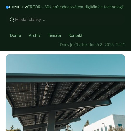
creor.cz
CREOR – Váš průvodce světem digitálních technologií
Domů
Archiv
Témata
Kontakt
Dnes je Čtvrtek dne 6 8. 2026
· 24°C