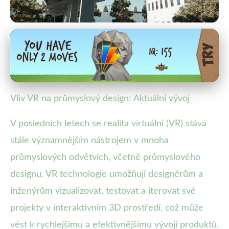
creor.cz
Jak VR mění průmyslový design:
Efektivita a inovace
Vliv VR na průmyslový design: Aktuální vývoj
10. 9. 2025
· 4 min čtení · Autor: Lenka Rosická
V posledních letech se realita virtuální (VR) stává
stále významnějším nástrojem v mnoha
průmyslových odvětvích, včetně průmyslového
designu. VR technologie umožňují designérům a
inženýrům vizualizovat, testovat a iterovat své
projekty v interaktivním 3D prostředí, což může
vést k rychlejšímu a efektivnějšímu vývoji produktů.