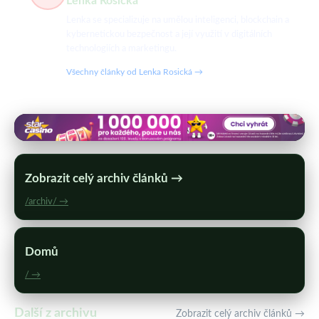
Lenka Rosická
Lenka se specializuje na umělou inteligenci, blockchain a
kybernetickou bezpečnost a její využití v digitálních
technologiích a marketingu.
Všechny články od Lenka Rosická →
Zobrazit celý archiv článků →
/archiv/ →
Domů
/ →
Další z archivu
Zobrazit celý archiv článků →