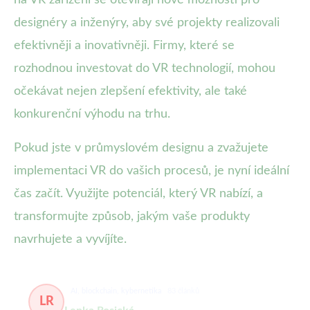
na VR zařízení se otevírají nové možnosti pro
designéry a inženýry, aby své projekty realizovali
efektivněji a inovativněji. Firmy, které se
rozhodnou investovat do VR technologií, mohou
očekávat nejen zlepšení efektivity, ale také
konkurenční výhodu na trhu.
Pokud jste v průmyslovém designu a zvažujete
implementaci VR do vašich procesů, je nyní ideální
čas začít. Využijte potenciál, který VR nabízí, a
transformujte způsob, jakým vaše produkty
navrhujete a vyvíjíte.
AI, blockchain, kybernetika
83 článků
LR