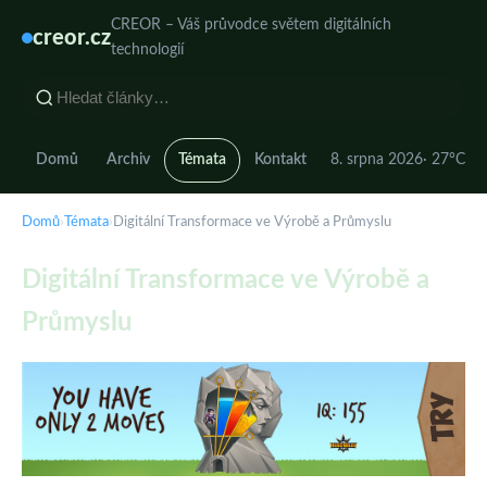
CREOR – Váš průvodce světem digitálních
creor.cz
technologií
Domů
Archiv
Témata
Kontakt
8. srpna 2026
· 27°C
Domů
›
Témata
›
Digitální Transformace ve Výrobě a Průmyslu
Digitální Transformace ve Výrobě a
Průmyslu